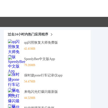
过去24小时内热门应用程序
qq闪照恢复大师免费版
42.41MB
SpeedyBee中文版App
79.26MB
保时捷pone行车记录仪app
54.47MB
来电闪光灯爆闪最新版
44.52MB