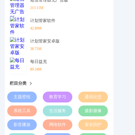
短信管理器无广告版
213.11M
计划管家软件
42.89M
计划管家安卓版
38.71M
每日益充
89.34M
栏目分类
主题壁纸
教育学习
通讯社交
系统工具
生活服务
摄影摄像
影音播放
网络软件
安全防护