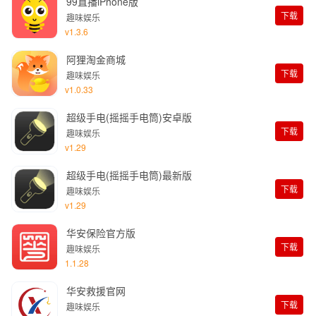
99直播iPhone版
下载
趣味娱乐
v1.3.6
阿狸淘金商城
下载
趣味娱乐
v1.0.33
超级手电(摇摇手电筒)安卓版
下载
趣味娱乐
v1.29
超级手电(摇摇手电筒)最新版
下载
趣味娱乐
v1.29
华安保险官方版
下载
趣味娱乐
1.1.28
华安救援官网
下载
趣味娱乐