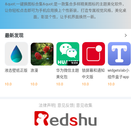
&quot;一键换图标合集&quot;是一款集合多样精美图标的主题美化软件，
让你轻松点击即可为手机应用换上个性新装，打造专属视觉风格，美化桌
面，彰显个性，让手机界面焕然一新。
最新发现
液态壁纸正版
浪漫
华为微信主题
锁屏幕和通知
widgetslab小
美化包
中文版
组件盒子app
10.0
10.0
10.0
10.0
10.0
法律声明
|
意见反馈
|
意见收集