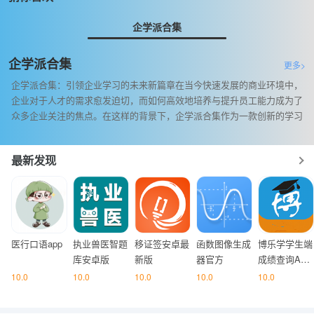
企学派合集
企学派合集
更多>
企学派合集：引领企业学习的未来新篇章在当今快速发展的商业环境中，
企业对于人才的需求愈发迫切，而如何高效地培养与提升员工能力成为了
众多企业关注的焦点。在这样的背景下，企学派合集作为一款创新的学习
教育软件，以其独特的优势和丰富的功能，为企业和员工带来了全新的学
习体
最新发现
医行口语app
执业兽医智题
移证签安卓最
函数图像生成
博乐学学生端
库安卓版
新版
器官方
成绩查询APP
下载地址
10.0
10.0
10.0
10.0
10.0