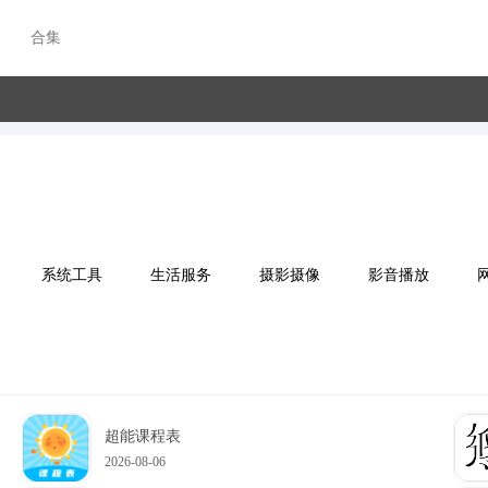
合集
系统工具
生活服务
摄影摄像
影音播放
超能课程表
2026-08-06