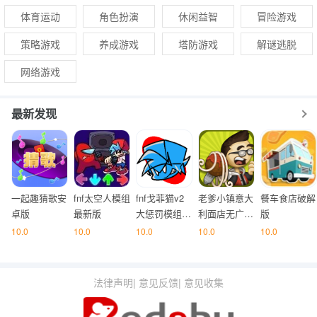
体育运动
角色扮演
休闲益智
冒险游戏
策略游戏
养成游戏
塔防游戏
解谜逃脱
网络游戏
最新发现
一起趣猜歌安
fnf太空人模组
fnf戈菲猫v2
老爹小镇意大
餐车食店破解
卓版
最新版
大惩罚模组抢
利面店无广告
版
先体验版
版
10.0
10.0
10.0
10.0
10.0
法律声明
|
意见反馈
|
意见收集