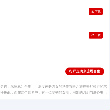
下载
下载
行尸走肉米琼恩合集
琼恩合集
尸走肉：米琼恩》合集——深度体验刀女的动作冒险之旅在丧尸横行的末
一种挑战，而在这个世界中，有一位坚韧的女性，用她的刀剑与决心书写
米琼恩，也被称为刀女。而TelltaleGames与Skybound联手推出的