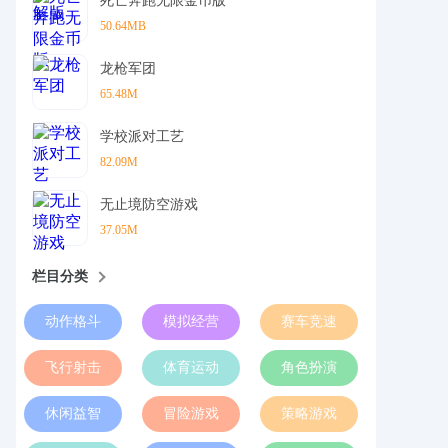
死亡奔跑无限金币版
50.64MB
龙枪军团
65.48M
学校派对工艺
82.09M
无止境防空游戏
37.05M
栏目分类
动作格斗
模拟经营
赛车竞速
飞行射击
体育运动
角色扮演
休闲益智
冒险游戏
策略游戏