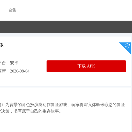
合集
版
平台：安卓
下载 APK
新：2026-08-04
肉》为背景的角色扮演类动作冒险游戏。玩家将深入体验米琼恩的冒险
键决策，书写属于自己的生存故事。