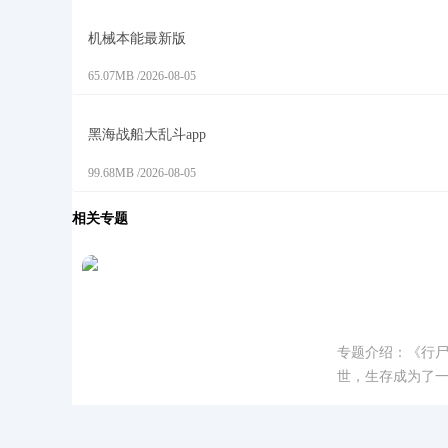
机械本能最新版
65.07MB
/
2026-08-05
黑海战船大乱斗app
99.68MB
/
2026-08-05
相关专题
行尸走肉米
专题介绍：《行
世，生存成为了
着自己的传奇，她就是
《行尸