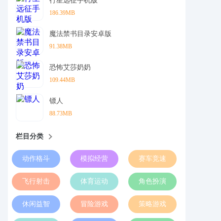
行星远征手机版
186.39MB
魔法禁书目录安卓版
91.38MB
恐怖艾莎奶奶
109.44MB
镖人
88.73MB
栏目分类
动作格斗
模拟经营
赛车竞速
飞行射击
体育运动
角色扮演
休闲益智
冒险游戏
策略游戏