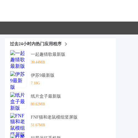
过去24小时内热门应用程序
一起趣猜歌最新版
39.44MB
伊苏9最新版
7.18G
纸片盒子最新版
80.62MB
FNF猫和老鼠模组竖屏版
51.67MB