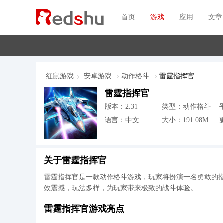
首页
游戏
应用
文章
红鼠游戏
安卓游戏
动作格斗
雷霆指挥官
雷霆指挥官
版本：2.31
类型：动作格斗
语言：中文
大小：191.08M
更
关于雷霆指挥官
雷霆指挥官是一款动作格斗游戏，玩家将扮演一名勇敢的
效震撼，玩法多样，为玩家带来极致的战斗体验。
雷霆指挥官游戏亮点