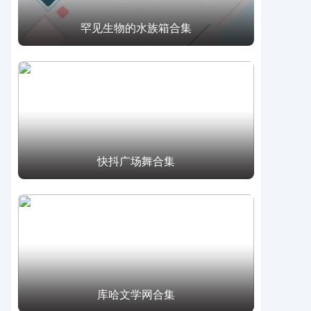
罕见生物的水族箱合集
快抖广场舞合集
库哈文学网合集