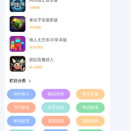
阿拉德之旅女版
344MB
泰拉宇宙最新版
58.8MB
狼人太空杀3D安卓版
56.61MB
跟踪恶魔猎人
66.56MB
栏目分类
动作格斗
模拟经营
赛车竞速
飞行射击
体育运动
角色扮演
休闲益智
冒险游戏
策略游戏