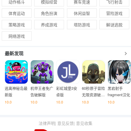
动作格斗
模拟经营
赛车竞速
飞行射击
体育运动
角色扮演
休闲益智
冒险游戏
策略游戏
养成游戏
塔防游戏
解谜逃脱
网络游戏
最新发现
逃离神秘岛最
机甲王者免广
彩虹城堡3安
60秒原子冒险
黑岩射手
新版
告破解版
卓版
无限资源破解
fragment汉化
版
10.0
10.0
10.0
10.0
10.0
法律声明
|
意见反馈
|
意见收集