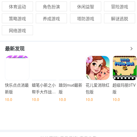
体育运动
角色扮演
休闲益智
冒险游戏
策略游戏
养成游戏
塔防游戏
解谜逃脱
网络游戏
最新发现
快乐点点消最
蜡笔小新之小
踏剑mud最新
花儿爱消除红
超级玛丽3TV
新版
帮手大作战中
版
包版
版
文版
10.0
10.0
10.0
10.0
10.0