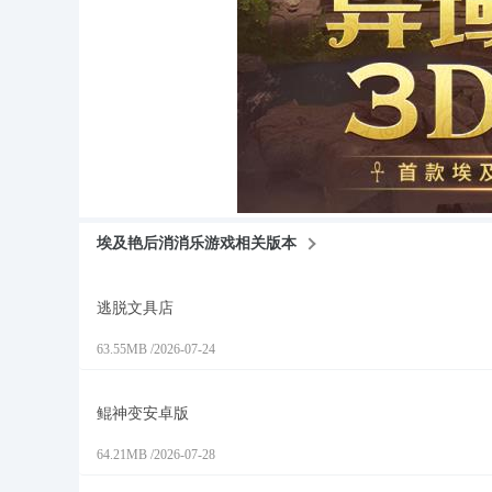
埃及艳后消消乐游戏相关版本
逃脱文具店
63.55MB
/
2026-07-24
鲲神变安卓版
64.21MB
/
2026-07-28