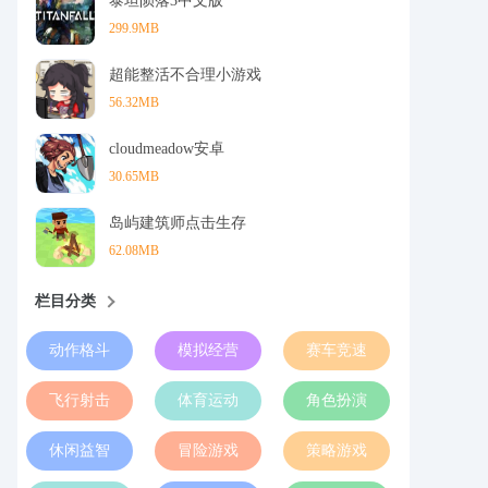
泰坦陨落3中文版
299.9MB
超能整活不合理小游戏
56.32MB
cloudmeadow安卓
30.65MB
岛屿建筑师点击生存
62.08MB
栏目分类
动作格斗
模拟经营
赛车竞速
飞行射击
体育运动
角色扮演
休闲益智
冒险游戏
策略游戏