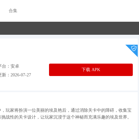
合集
平台：安卓
下载 APK
新：2026-07-27
中，玩家将扮演一位美丽的埃及艳后，通过消除关卡中的障碍，收集宝
有挑战性的关卡设计，让玩家沉浸于这个神秘而充满乐趣的埃及世界。