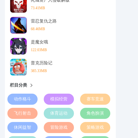
死城丧尸入侵破解版
73.41MB
雷忍复仇之路
68.46MB
是魔女哦
122.03MB
普克历险记
385.33MB
栏目分类
动作格斗
模拟经营
赛车竞速
飞行射击
体育运动
角色扮演
休闲益智
冒险游戏
策略游戏