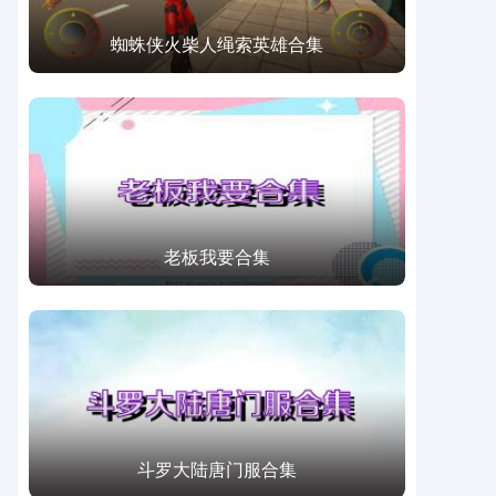
蜘蛛侠火柴人绳索英雄合集
老板我要合集
斗罗大陆唐门服合集