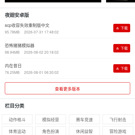
夜廻安卓版
scp收容失效重制版中文
下载
95.78MB
2026-07-31 17:48:02
恐怖猪猪模拟器
下载
98.94MB
2026-08-02 20:18:02
内在昔日
下载
76.25MB
2026-08-01 06:30:02
查看更多版本
栏目分类
动作格斗
模拟经营
赛车竞速
飞行射击
体育运动
角色扮演
休闲益智
冒险游戏