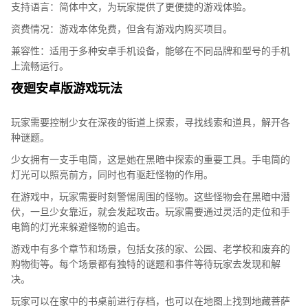
支持语言：简体中文，为玩家提供了更便捷的游戏体验。
资费情况：游戏本体免费，但含有游戏内购买项目。
兼容性：适用于多种安卓手机设备，能够在不同品牌和型号的手机
上流畅运行。
夜廻安卓版游戏玩法
玩家需要控制少女在深夜的街道上探索，寻找线索和道具，解开各
种谜题。
少女拥有一支手电筒，这是她在黑暗中探索的重要工具。手电筒的
灯光可以照亮前方，同时也有驱赶怪物的作用。
在游戏中，玩家需要时刻警惕周围的怪物。这些怪物会在黑暗中潜
伏，一旦少女靠近，就会发起攻击。玩家需要通过灵活的走位和手
电筒的灯光来躲避怪物的追击。
游戏中有多个章节和场景，包括女孩的家、公园、老学校和废弃的
购物街等。每个场景都有独特的谜题和事件等待玩家去发现和解
决。
玩家可以在家中的书桌前进行存档，也可以在地图上找到地藏菩萨