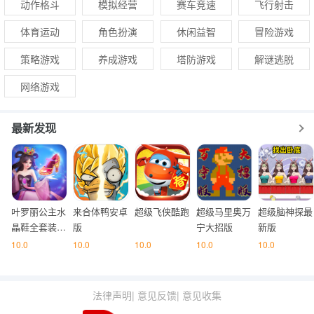
动作格斗
模拟经营
赛车竞速
飞行射击
体育运动
角色扮演
休闲益智
冒险游戏
策略游戏
养成游戏
塔防游戏
解谜逃脱
网络游戏
最新发现
叶罗丽公主水
来合体鸭安卓
超级飞侠酷跑
超级马里奥万
超级脑神探最
晶鞋全套装解
版
宁大招版
新版
锁版
10.0
10.0
10.0
10.0
10.0
法律声明
|
意见反馈
|
意见收集