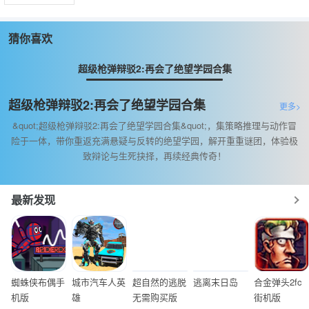
猜你喜欢
超级枪弹辩驳2:再会了绝望学园合集
超级枪弹辩驳2:再会了绝望学园合集
更多>
&quot;超级枪弹辩驳2:再会了绝望学园合集&quot;，集策略推理与动作冒
险于一体，带你重返充满悬疑与反转的绝望学园，解开重重谜团，体验极
致辩论与生死抉择，再续经典传奇！
最新发现
蜘蛛侠布偶手
城市汽车人英
超自然的逃脱
逃离末日岛
合金弹头2fc
机版
雄
无需购买版
街机版