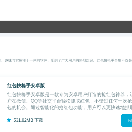
速度、趣味与实用性于一体的软件，受到了广大用户的热烈欢迎。红包快枪手合集不仅
红包快枪手安卓版
红包快枪手安卓版是一款专为安卓用户打造的抢红包神器，
户在微信、QQ等社交平台轻松抓取红包，不错过任何一次
包的机会。通过智能化的抢红包功能，用户可以更快速地抓
包，增加收入。接下来，我们将从软件亮点、软件特色、软
5
31.82MB
下载
法以及软件测评等方面对红包快枪手安卓
下