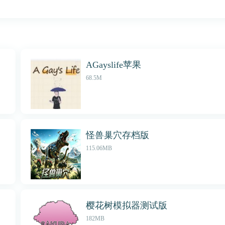
AGayslife苹果
68.5M
怪兽巢穴存档版
115.06MB
樱花树模拟器测试版
182MB