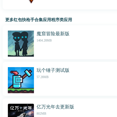
更多红包快枪手合集应用程序类应用
魔窟冒险最新版
1404.28MB
玩个锤子测试版
57.28MB
亿万光年去更新版
802MB