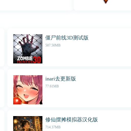
僵尸前线3D测试版
507.50MB
inari去更新版
77.61MB
修仙摆摊模拟器汉化版
714.37MB