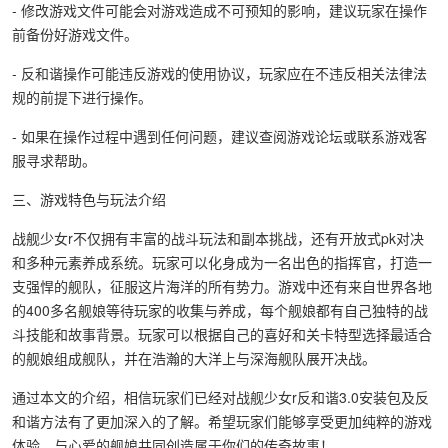
- 修改游戏文件可能会对游戏造成不可预知的影响，建议玩家在操作
前备份好游戏文件。
- 反和谐操作可能违反游戏的使用协议，玩家应在不违反相关法律法
规的前提下进行操作。
- 如果在操作过程中遇到任何问题，建议查阅游戏论坛或联系游戏客
服寻求帮助。
三、游戏特色与玩法介绍
战舰少女r不仅拥有丰富的战斗玩法和副本挑战，还有开放式pk对决
和多种元素养成系统。玩家可以化身成为一名出色的指挥官，打造一
支强悍的舰队，征服这片海洋的所有势力。游戏中还有来自世界各地
的400多名舰娘等待玩家的收集与养成，每个舰娘都有自己独特的战
斗技能和故事背景。玩家可以根据自己的喜好和关卡特型选择最适合
的舰娘组成舰队，并在浩瀚的大洋上与深海舰队展开决战。
通过本文的介绍，相信玩家们已经对战舰少女r反和谐3.0安装包及反
和谐方法有了更加深入的了解。希望玩家们能够享受更加纯粹的游戏
体验，与心爱的舰娘共同创造属于你们的传奇故事！